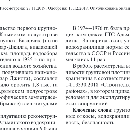
. Рассмотрена: 28.11.2019. Одобрена: 13.12.2019. Опубликована онла
ельство первого крупно
-
В 1974–1976 гг. была п
 Крымском полуострове 
ция комплекса ГТС Альм
 пункта Базарчик (ныне 
лища. За период эксплу
азар-Джилга, впадающей 
водохранилища нормы се
тельства в СССР и Росси
8 км, площадь водосбора 
твлено в 1925 г. по про
-
менялись 11 раз. 
ения водного хозяйства. 
В работе рассмотрены в
 получившего наимено
-
чивости грунтовой плотин
зар-Джилга), составлял 
хранилища в соответствии
ило оросить 1,8 тыс. га 
14.13330.2018 «Строитель
 Крымском полуострове 
районах», в котором прив
рофических землетрясе
-
условия и для эксплуатир
брьское) с магнитудами 
ских сооружений.
Ключевые слова
: грунт
ксплуатацию реконструи
-
ные откосы, водохранили
Альминского водохрани
-
вость, безопасность.
илища составил 6,0 млн 