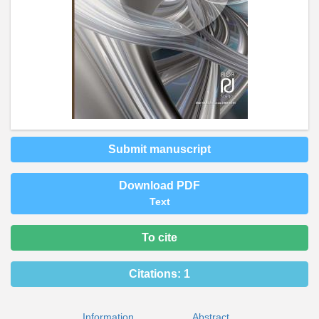
Submit manuscript
Download PDF
Text
To cite
Citations:
1
Information
Abstract