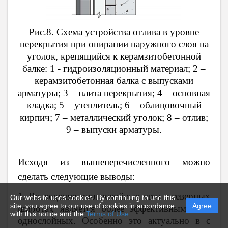
Рис.8. Схема устройства отлива в уровне
перекрытия при опирании наружного слоя на
уголок, крепящийся к керамзитобетонной
балке: 1 - гидроизоляционный материал; 2 –
керамзитобетонная балка с выпусками
арматуры; 3 – плита перекрытия; 4 – основная
кладка; 5 – утеплитель; 6 – облицовочный
кирпич; 7 – металлический уголок; 8 – отлив;
9 – выпуски арматуры.
Исходя из вышеперечисленного можно
сдел
ать следующие выводы:
1. Возведение многослойных стен в северных
Our website uses cookies. By continuing to use this
site, you agree to our use of cookies in accordance
Agree
широтах является более эффективным, чем
with this notice and the
Terms of Use
.
однослойных. Особенно это актуально в с