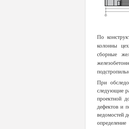
По конструк
колонны цех
сборные же
железобето
подстропильн
При обследо
следующие ра
проектной д
дефектов и п
ведомостей д
определение