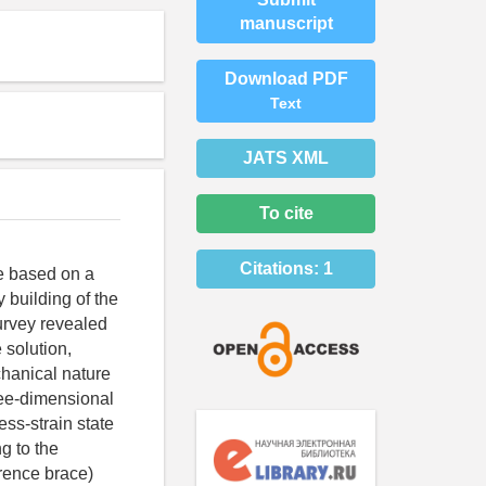
manuscript
Download PDF
Text
JATS XML
To cite
Citations:
1
ce based on a
 building of the
urvey revealed
 solution,
chanical nature
ree-dimensional
ess-strain state
g to the
erence brace)