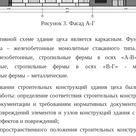
Рисунок 3. Фасад А-Г
тивной схеме здание цеха является каркасным. Фу
а – железобетонные монолитные стаканного тип
лезобетонные, стропильные фермы в осях «А-В
нные, стропильные фермы в осях «В-Г» - мет
ые фермы – металлические.
вании строительных конструкций здания цеха бы
боты: определение соответствия строительных конст
окументации и требованиям нормативных документо
овреждений элементов и узлов конструкций здания с
ефектов и повреждений;
 пространственного положения строительных констру