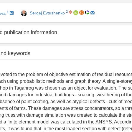
2
1
Sergej Evtushenko
tova
 publication information
and keywords
devoted to the problem of objective estimation of residual resour
h using probabilistic methods and graph theory. A single-storey
shop in Taganrog was chosen as an object for evaluation. The s
and damages for industrial buildings - soaking, weathering of the
bsence of paint coating, as well as atypical defects - cuts of me
ents of farms. These damages are stress concentrators, so a th
ng truss with damage simulation was created to calculate the str
nd a finite element model was calculated in the ANSYS. Accordin
lts, it was found that in the most loaded section with defect (ref