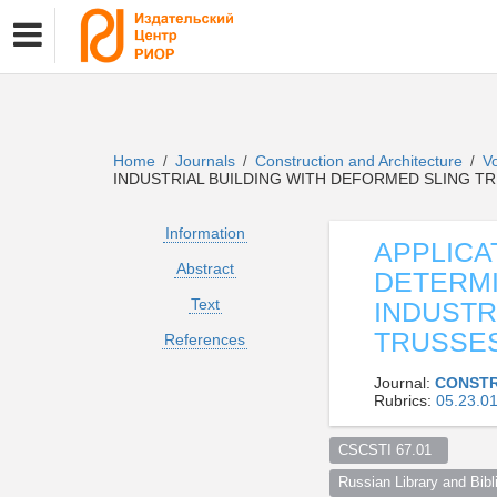
Home
Journals
Construction and Architecture
V
/
/
/
INDUSTRIAL BUILDING WITH DEFORMED SLING T
Information
APPLICA
Abstract
DETERMI
Text
INDUSTR
TRUSSE
References
Journal:
CONSTR
Rubrics:
05.23.
CSCSTI 67.01  
Russian Library and Bibli