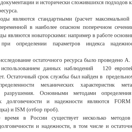
документации и исторически сложившихся подходов 
ресурса.
оды являются стандартными (расчет максимальной 
 переменной в наиболее опасном поперечном сечении
ды являются новаторскими: например в работе основ
 при определении параметров индекса надежнос
сследование остаточного ресурса было проведено А.
 использованием данных наблюдений 120 европей
ет. Остаточный срок службы был найден в предельно
пределенности механических характеристик ме
го разрушения. Основными методами определения
тик долговечности и надежности являются FORM 
дка) и ISM (отбор проб).
 время в России существует несколько методов
долговечности и надежности, в том числе и остаточн