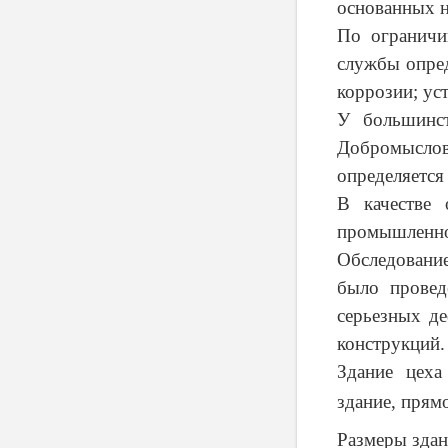
основанных н
По ограничи
службы опред
коррозии; ус
У большинст
Добромыслова
определяется
В качестве 
промышленног
Обследовани
было провед
серьезных де
конструкций.
Здание цеха
здание, прям
Размеры здан