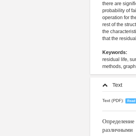
there are signif
probability of fa
operation for th
rest of the stru
the characterist
that the residua
Keywords:
residual life, s
methods, graph
Text
Text (PDF):
Read
Определение
различными