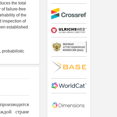
duces the total
 of failure-free
liability of the
d inspection of
been established
, probabilistic
производится
ждой стране