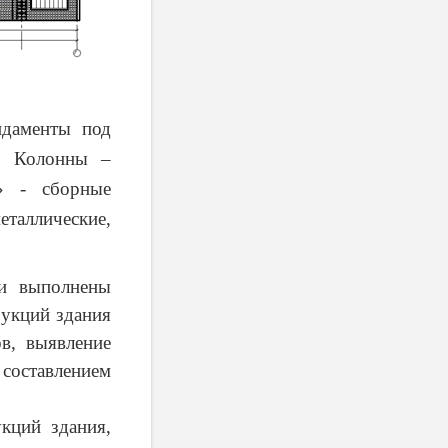
ндаменты под
а. Колонны –
» - сборные
аллические,
ли выполнены
рукций здания
в, выявление
 составлением
кций здания,