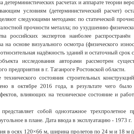
а детерминистических расчетах и аппарате теории веро
вающим условиям (детерминистический расчет) ост
еляют следующими методами: по статической прочно
талостной прочности металла; по ухудшению физически
ва российских экспертов наиболее распространён
 на основе визуального осмотра (физического износ
 относительная надёжность зданий и остаточный срок 
объекта исследования авторами рассмотрен суще
о предприятия в г. Таганроге Ростовской области.
е технического состояния строительных конструкций
ено в октябре 2016 года, в результате чего было
фектов, влияющих на техническое состояние и рабо
 представляет собой одноэтажное трехпролетное 
оугольное в плане.
Дата ввода в эксплуатацию - 1973 г.
ия в осях 120×66 м, ширина пролетов по 24 м и 18 м (