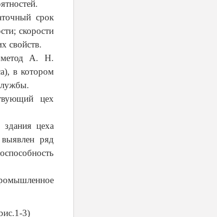
ятностей.
аточный срок
сти; скорости
х свойств.
 метод А. Н.
а), в котором
службы.
ствующий цех
 здания цеха
 выявлен ряд
тоспособность
промышленное
рис.1-3)