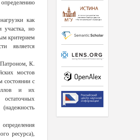
к определению
нагрузки как
 участка, но
ным критерием
ти является
 Патроном, К.
ских мостов
м состоянии с
таллов и их
 остаточных
(надежность
 определения
ого ресурса),