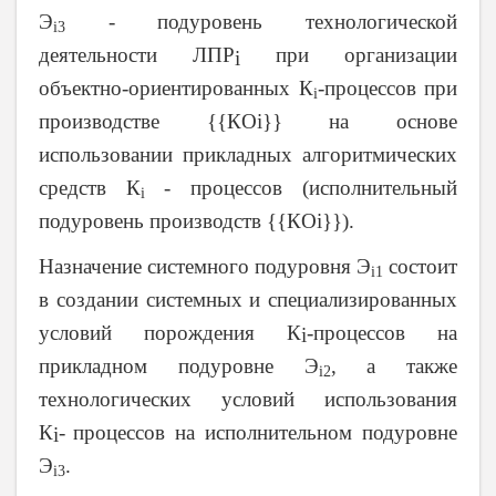
Э
- подуровень технологической
i3
деятельности ЛПР
при организации
i
объектно-ориентированных К
-процессов при
i
производстве {{КОi}} на основе
использовании прикладных алгоритмических
средств К
- процессов (исполнительный
i
подуровень производств {{КОi}}).
Назначение системного подуровня Э
состоит
i1
в создании системных и специализированных
условий порождения К
-процессов на
i
прикладном подуровне Э
, а также
i2
технологических условий использования
К
-
процессов на исполнительном подуровне
i
Э
.
i3