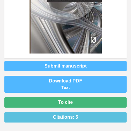
Submit manuscript
Download PDF
Text
To cite
Citations:
5