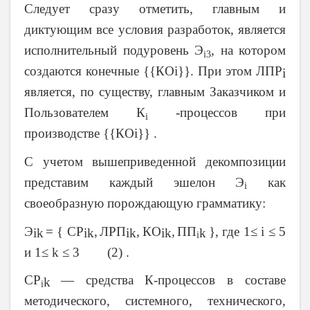
Следует сразу отметить, главным и
диктующим все условия разработок, является
исполнительный подуровень Э
, на котором
i3
создаются конечные {{КОi}}. При этом ЛПР
i
является, по существу, главным Заказчиком и
Пользователем К
-процессов при
i
производстве {{КОi}} .
С учетом вышеприведенной декомпозиции
представим каждый эшелон Э
как
i
своеобразную порождающую грамматику:
Э
= { СР
,
ЛРП
,
КО
,
ПП
},
где 1≤
i
≤ 5
i
k
ik
ik
ik
k
i
и 1≤ k ≤ 3 (2) .
СР
— средства К-процессов в составе
k
i
методического, системного, технического,