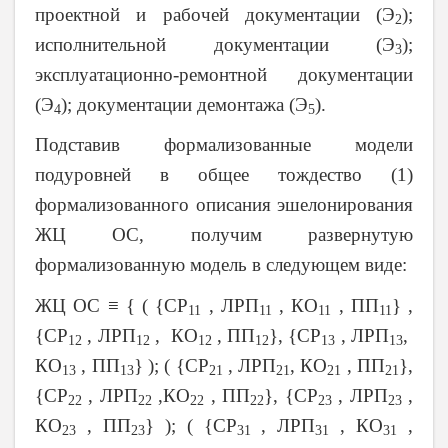
проектной и рабочей документации (Э
);
2
исполнительной документации (Э
);
3
эксплуатационно-ремонтной документации
(Э
); документации демонтажа (Э
).
4
5
Подставив формализованные модели
подуровней в общее тождество (1)
формализованного описания эшелонирования
ЖЦ ОС, получим развернутую
формализованную модель в следующем виде:
ЖЦ ОС ≡ { ( {СР
, ЛРП
, КО
, ПП
} ,
11
11
11
11
{СР
, ЛРП
, КО
, ПП
}, {СР
, ЛРП
,
12
12
12
12
13
13
КО
, ПП
} ); ( {СР
, ЛРП
, КО
, ПП
},
13
13
21
21
21
21
{СР
, ЛРП
,КО
, ПП
}, {СР
, ЛРП
,
22
22
22
22
23
23
КО
, ПП
} ); ( {СР
, ЛРП
, КО
,
23
23
31
31
31