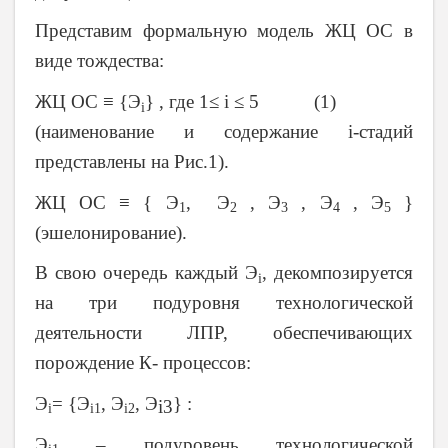
Представим формальную модель ЖЦ ОС в
виде тождества:
ЖЦ ОС ≡ {Э
} , где 1≤ i ≤ 5 (1)
i
(наименование и содержание i-стадий
представлены на Рис.1).
ЖЦ ОС ≡
{ Э
, Э
, Э
, Э
, Э
}
1
2
3
4
5
(эшелонирование).
В свою очередь каждый Э
, декомпозируется
i
на три подуровня технологической
деятельности ЛПР, обеспечивающих
порождение К- процессов:
Э
= {Э
, Э
, Э
} :
i
3
i
i1
i2
Э
– подуровень технологической