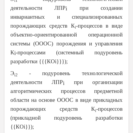
i1
деятельности ЛПР
при создании
i
инвариантных и специализированных
порождающих средств К
-процессов в виде
i
объектно-ориентированной операционной
системы (ОООС) порождения и управления
К
-процессами (системный подуровень
i
разработки {{{КОi}}});
Э
- подуровень технологической
i2
деятельности ЛПР
при организации
i
алгоритмических процессов предметной
области на основе ОООС в виде прикладных
порождающих средств К
-процессов
i
(прикладной подуровень разработки
{{КОi}});