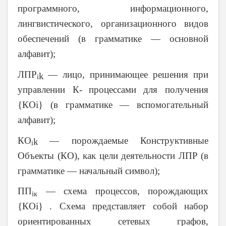
программного, информационного,
лингвистического, организационного видов
обеспечений (в грамматике — основной
алфавит);
ЛПР
— лицо, принимающее решения при
k
i
управлении К-
процессами для получения
{КОi} (в грамматике — вспомогательный
алфавит);
КО
— порождаемые Конструктивные
k
i
Объекты (КО), как цели деятельности ЛПР (в
грамматике — начальный символ);
ПП
— схема процессов, порождающих
iк
{КОi}
. Схема представляет собой набор
ориентированных сетевых графов,