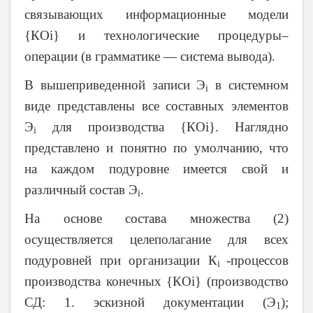
связывающих информационные модели
{КОi} и технологические процедуры–
операции (в грамматике — система вывода).
В вышеприведенной записи Э
в системном
i
виде представлены все составных элементов
Э
для производства {КОi}. Наглядно
i
представлено и понятно по умолчанию, что
на каждом подуровне имеется свой и
различный состав Э
.
i
На основе состава множества (2)
осуществляется целеполагание для всех
подуровней при организации К
-процессов
i
производства конечных {КОi} (производство
СД: 1. эскизной документации (Э
);
1