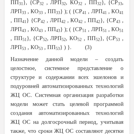
ПП
}, {СР
, ЛРП
, КО
, ПП
}, {СР
,
31
32
32
32
32
33
ЛРП
, КО
, ПП
} ); ( {СР
, ЛРП
, КО
33
33
33
41
41
41
, ПП
} {СР
, ЛРП
, КО
, ПП
}, {СР
,
41
42
42
42
42
43
ЛРП
, КО
, ПП
} ); ( {СР
, ЛРП
, КО
43
43
43
51
51
51
, ПП
}, {СР
, ЛРП
, КО
, ПП
}, {СР
,
51
52
52
52
52
53
ЛРП
, КО
, ПП
} ) }. (3)
53
53
53
Назначение данной модели – создать
целостное, системное представление о
структуре и содержании всех эшелонов и
подуровней автоматизированных технологий
ЖЦ ОС. Системная организация разработки
модели может стать целевой программой
создания автоматизированных технологий
ЖЦ ОС на долгосрочный период, учитывая
также, что сроки ЖЦ ОС составляют десятки