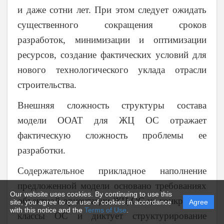
и даже сотни лет. При этом следует ожидать
существенного сокращения сроков
разработок, минимизации и оптимизации
ресурсов, создание фактических условий для
нового технологического уклада отрасли
строительства.
Внешняя сложность структуры состава
модели ООАТ для ЖЦ ОС отражает
фактическую сложность проблемы ее
разработки.
Содержательное прикладное наполнение
предложенной модели основано требованиях
Our website uses cookies. By continuing to use this
объектной ориентации ЖЦ ОС на конкретные
site, you agree to our use of cookies in accordance
Agree
with this notice and the
Terms of Use
.
классы ОС и диктует структурирование