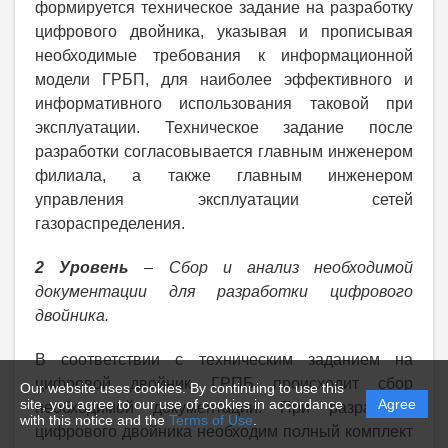
формируется техническое задание на разработку
цифрового двойника, указывая и прописывая
необходимые требования к информационной
модели ГРБП, для наиболее эффективного и
информативного использования таковой при
эксплуатации. Техническое задание после
разработки согласовывается главным инженером
филиала, а также главным инженером
управления эксплуатации сетей
газораспределения.
2 Уровень
– Сбор и анализ необходимой
документации для разработки цифрового
двойника.
В соответствии с техническим заданием на
цифровой двойник ГРПБ происходит сбор
Our website uses cookies. By continuing to use this
site, you agree to our use of cookies in accordance
Agree
необходимой документации. При разработке
with this notice and the
Terms of Use
.
цифрового двойника необходим полный комплект