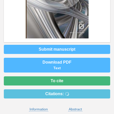
Submit manuscript
Download PDF
Text
To cite
Citations:
Information
Abstract