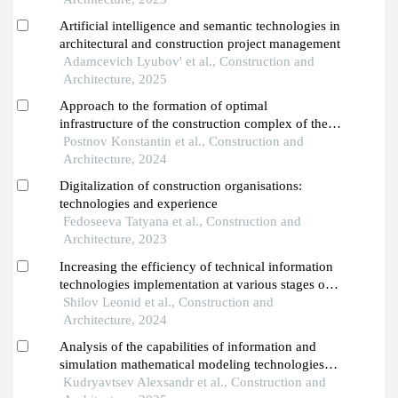
Artificial intelligence and semantic technologies in
architectural and construction project management
Adamcevich Lyubov' et al., Construction and
Architecture, 2025
Approach to the formation of optimal
infrastructure of the construction complex of the
republic of dagestan using cluster analysis
Postnov Konstantin et al., Construction and
Architecture, 2024
Digitalization of construction organisations:
technologies and experience
Fedoseeva Tatyana et al., Construction and
Architecture, 2023
Increasing the efficiency of technical information
technologies implementation at various stages of
the capital construction project life cycle
Shilov Leonid et al., Construction and
Architecture, 2024
Analysis of the capabilities of information and
simulation mathematical modeling technologies
for forecasting the cost of work at the construction
Kudryavtsev Alexsandr et al., Construction and