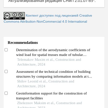
Актуализированная редакция СНиП 2.01.07-85*.
Контент доступен под лицензией Creative
Commons Attribution-NonCommercial 4.0 International
Recommendations
Determination of the aerodynamic coefficients of
wind load for spatial trusses made of tubular
profiles
Telemakov Maxim et al., Construction and
Architecture, 2024
Assessment of the technical condition of building
structures by comparing information models at the
stages of the life cycle
Shilov Leonid et al., Construction and
Architecture, 2024
Geoinformation support for the construction of
transport facilities
Zheleznov Maksim et al., Construction and
Architecture, 2023