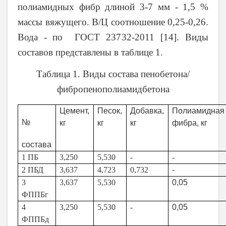
полиамидных фибр длиной 3-7 мм - 1,5 %
массы вяжуще­го. В/Ц соотношение 0,25-0,26.
Вода - по
ГОСТ 23732-2011
[14].
Виды
составов представлены в таблице 1.
Таблица 1. Виды состава пенобетона/
фибропенополиамидбетона
Цемент,
Песок,
Добавка,
Полиамидная
№
кг
кг
кг
фибра, кг
состава
1 ПБ
3,250
5,530
-
-
2 ПБД
3,637
4,723
0,732
-
3
3,637
5,530
0,05
ФППБг
4
3,250
5,530
-
0,05
ФППБд