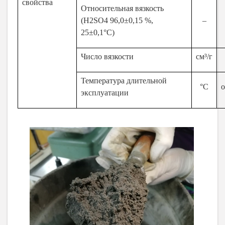
свойства
Относительная вязкость
(H2SO4 96,0±0,15 %,
–
25±0,1°С)
Число вязкости
см³/г
Температура длительной
°C
о
эксплуатации