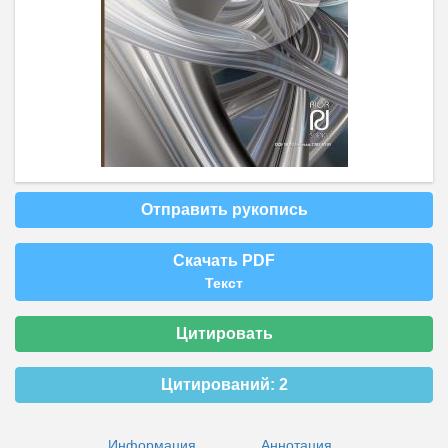
Отправить рукопись
Скачать PDF
Текст
Цитировать
Цитирований:
2
Информация
Аннотация