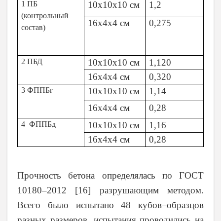
1 ПБ
10х10х10 см
1,2
(контрольный
16х4х4 см
0,275
состав)
2 ПБД
10х10х10 см
1,120
16х4х4 см
0,320
3 ФППБг
10х10х10 см
1,14
16х4х4 см
0,28
4 ФППБд
10х10х10 см
1,16
16х4х4 см
0,28
Прочность бетона определялась по ГОСТ
10180–2012 [16] разрушающим методом.
Всего было испытано 48 кубов–образцов
разных размеров, испытания проводились на