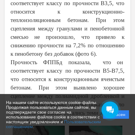
соответствует классу по прочности В3,5, что
относится к конструкционно-
теплоизоляционным бетонам. При этом
сцепления между гранулами и пенобетонной
смесью не произошло, что привело к
снижению прочности на 7,2% по отношению
к пенобетону без добавок (фото 6).
Прочность ФППБд показала, что он
соответствует классу по прочности В5-В7,5,
что относится к конструкционным ячеистым
бетонам. При этом выявлено хорошее
сцепление между полиамидной дробленкой и
На нашем сайте используются cookie-файлы.
пенобетонной смесью, однако показатели по
Продолжая пользоваться данным сайтом, вы
прочности на сжатие остались теми же, что и
подтверждаете свое согласие на
Согласен
использование файлов cookie в соответствии с
у пенобетона без добавок.
настоящим уведомлением и
Пользовательским
соглашением
.