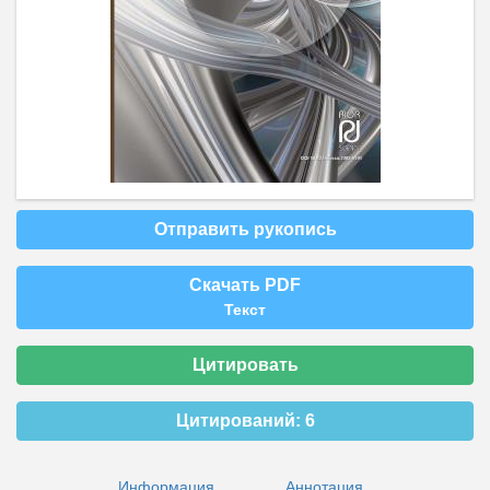
Отправить рукопись
Скачать PDF
Текст
Цитировать
Цитирований:
6
Информация
Аннотация