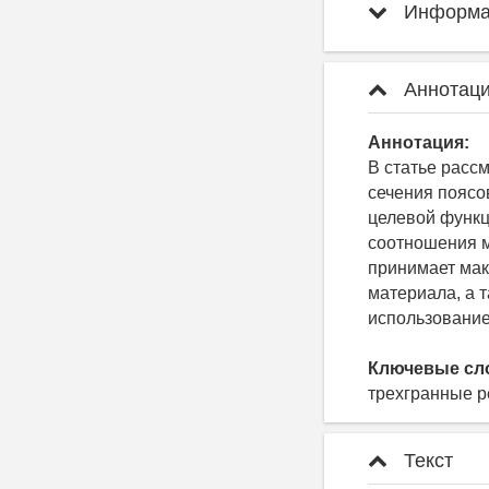
Информац
Аннотаци
Аннотация:
В статье расс
сечения поясо
целевой функц
соотношения м
принимает мак
материала, а 
использование
Ключевые сл
трехгранные р
Текст