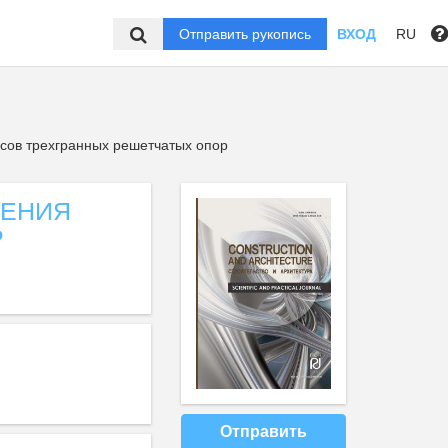
Отправить рукопись
ВХОД
RU
сов трехгранных решетчатых опор
ЧЕНИЯ
Р
Отправить