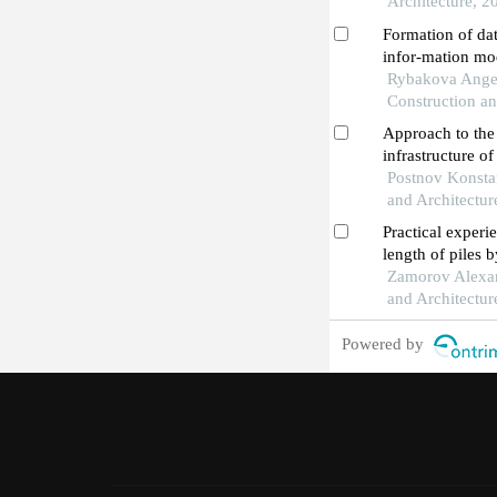
Architecture, 2
Formation of dat
infor-mation mo
Rybakova Angel
Construction an
Approach to the
infrastructure o
the republic of 
Postnov Konstan
analysis
and Architectur
Practical experi
length of piles 
method
Zamorov Alexand
and Architectur
Powered by