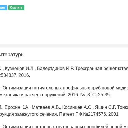
ать
Скачать
итературы
С., Кузнецов И.Л., Бадертдинов И.Р. Трехгранная решетчатая
584337. 2016.
С. Оптимизация пятиугольных профильных труб новой модиф
еханика и расчет сооружений. 2016. №. 3. С. 25-35.
., Ерохин К.А., Матвеев А.В., Косинцев А.С., Яшин С.Г. Тон
рукция замкнутого сечения. Патент РФ №2174576. 2001
С. Оптимизация составных гнутосварных профилей новой м