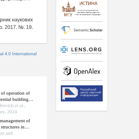
ірник наукових
. 2017. №. 19.
 4.0 International
of operation of
ential buildings
ational and
ovich et al.,
ure, 2024
e management of
 structures in
ation conditions
ion and