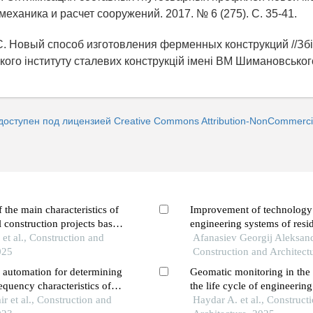
еханика и расчет сооружений. 2017. № 6 (275). С. 35-41.
 С. Новый способ изготовления ферменных конструкций //Зб
кого інституту сталевих конструкцій імені ВМ Шимановського
доступен под лицензией Creative Commons Attribution-NonCommercial
 the main characteristics of
Improvement of technology 
l construction projects based
engineering systems of resid
as a result of
et al., Construction and
based on the use of organiz
Afanasiev Georgij Aleksandr
y
025
technological modeling
Construction and Architect
f automation for determining
Geomatic monitoring in th
equency characteristics of
the life cycle of engineering
ts
r et al., Construction and
central iraq under desertific
Haydar A. et al., Construct