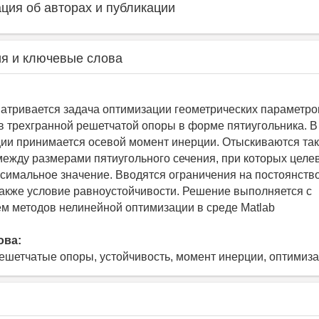
ия об авторах и публикации
я и ключевые слова
матривается задача оптимизации геометрических параметро
в трехгранной решетчатой опоры в форме пятиугольника. В
ии принимается осевой момент инерции. Отыскиваются та
ежду размерами пятиугольного сечения, при которых целе
симальное значение. Вводятся ограничения на постоянств
также условие равноустойчивости. Решение выполняется с
м методов нелинейной оптимизации в среде Matlab
ова:
ешетчатые опоры, устойчивость, момент инерции, оптимиз