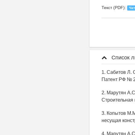
Текст (PDF):
Чит
Список л
1. Сабитов Л. 
Патент РФ № 2
2. Марутян А.
Строительная м
3. Копытов М.М
несущая конст
4. Марутян А.