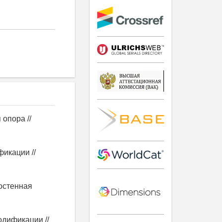
 опора //
икации //
костенная
одификации //