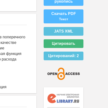
рукопись
Скачать PDF
Текст
JATS XML
в поперечного
 качестве
Цитировать
кие
вая функция
Цитирований:
2
о расхода
ация