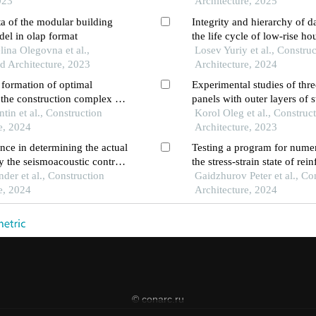
023
Architecture, 2025
a of the modular building
Integrity and hierarchy of da
del in olap format
the life cycle of low-rise ho
ina Olegovna et al.,
construction
Losev Yuriy et al., Constru
d Architecture, 2023
Architecture, 2024
 formation of optimal
Experimental studies of thre
f the construction complex of
panels with outer layers of s
dagestan using cluster
tin et al., Construction
and a middle layer of low t
Korol Oleg et al., Construc
e, 2024
conductivity concrete
Architecture, 2023
ence in determining the actual
Testing a program for numer
by the seismoacoustic control
the stress-strain state of rei
er et al., Construction
structures, taking into accou
Gaidzhurov Peter et al., Co
e, 2024
rapidly increasing creep of 
Architecture, 2024
© conarc.ru