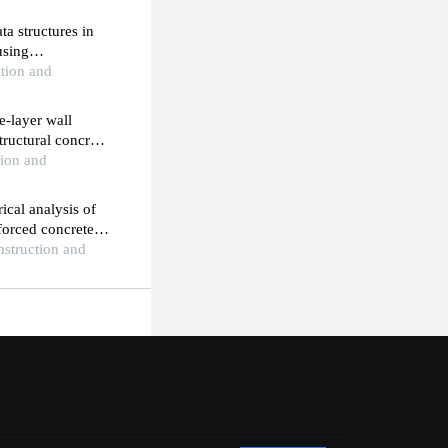
ta structures in
using
ction and
e-layer wall
tructural concrete
hermal
tion and
ical analysis of
nforced concrete
nt the effect of
nstruction and
concrete