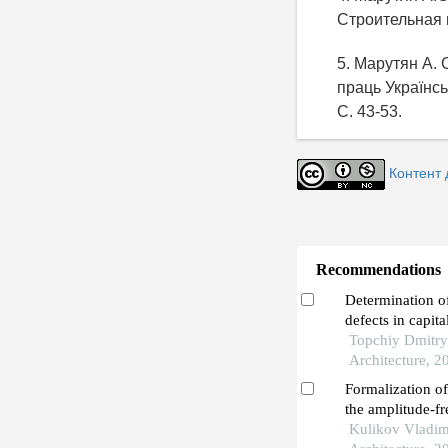
Строительная м
5. Марутян А.
праць Українсь
С. 43-53.
Контент 
Recommendations
Determination of
defects in capita
on data obtained 
Topchiy Dmitry 
photogrammetr
Architecture, 2
Formalization o
the amplitude-fr
building elemen
Kulikov Vladimi