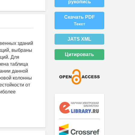
рукопись
Скачать PDF
Текст
JATS XML
венных зданий
кций, выбраны
Цитировать
ций. Для
лена таблица
вании данной
ровой колонны
естойкости от
аиболее