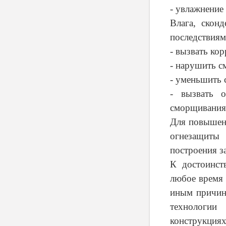
- увлажнение
Влага, скон
последствиям
- вызвать ко
- нарушить с
- уменьшить 
- вызвать о
сморщивания
Для повышен
огнезащиты
построения з
К достоинст
любое время 
иным причин
технологии
конструкция