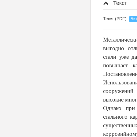
Текст
Текст (PDF):
Чит
Металлическ
выгодно отл
стали уже да
повышает ка
Постановлени
Использовани
сооружений 
высокие мног
Однако при 
стального ка
существенн
коррозийном