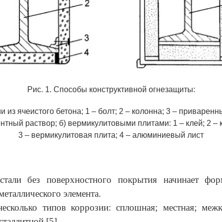
Рис. 1. Способы конструктивной огнезащиты:
и из ячеистого бетона; 1 – болт; 2 – колонна; 3 – приваренн
ентный раствор; б) вермикулитовыми плитами: 1 – клей; 2 – 
3 – вермикулитовая плита; 4 – алюминиевый лист
стали без поверхностного покрытия начинает фор
металлического элемента.
несколько типов коррозии: сплошная; местная; межк
сталлитной [5].