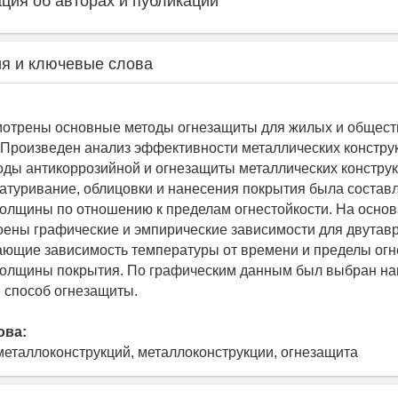
ия об авторах и публикации
я и ключевые слова
мотрены основные методы огнезащиты для жилых и общест
 Произведен анализ эффективности металлических констру
ды антикоррозийной и огнезащиты металлических конструк
атуривание, облицовки и нанесения покрытия была состав
олщины по отношению к пределам огнестойкости. На осно
оены графические и эмпирические зависимости для двутав
ающие зависимость температуры от времени и пределы огн
толщины покрытия. По графическим данным был выбран н
 способ огнезащиты.
ова:
металлоконструкций, металлоконструкции, огнезащита