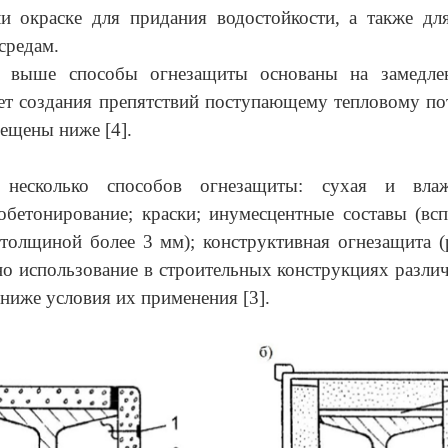
и окраске для придания водостойкости, а также дл
средам.
 выше способы огнезащиты основаны на замедле
чет создания препятствий поступающему тепловому по
ещены ниже [4].
 несколько способов огнезащиты: сухая и влаж
обетонирование; краски; инумесцентные составы (в
толщиной более 3 мм); конструктивная огнезащита (
о использование в строительных конструкциях разли
ниже условия их применения [3].