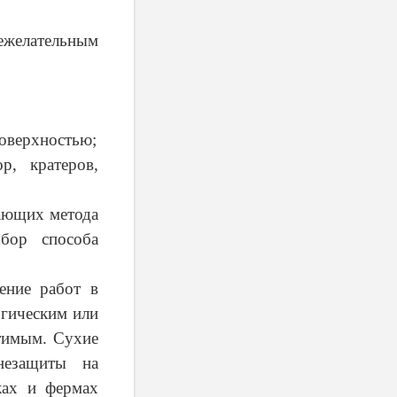
ежелательным
поверхностью;
р, кратеров,
ающих метода
бор способа
ение работ в
огическим или
тимым. Сухие
незащиты на
ках и фермах