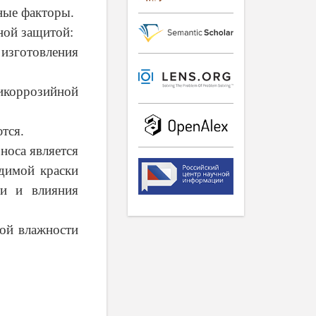
ные факторы.
ной защитой:
 изготовления
тикоррозийной
ются.
носа является
димой краски
ти и влияния
ой влажности