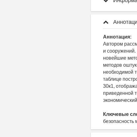
Информац
Аннотаци
Аннотация:
Автором расс
и сооружений.
новейшие мето
методов оштук
необходимой т
таблице постр
30к1, отображ
приведенной 
экономический
Ключевые сл
безопасность 