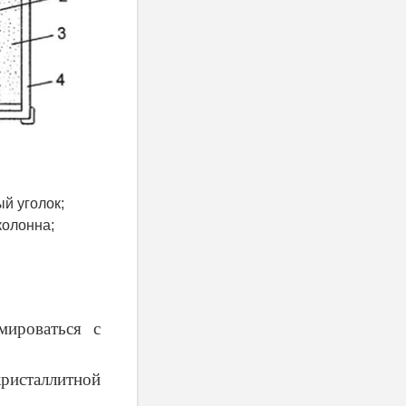
ый уголок;
колонна;
мироваться с
ристаллитной