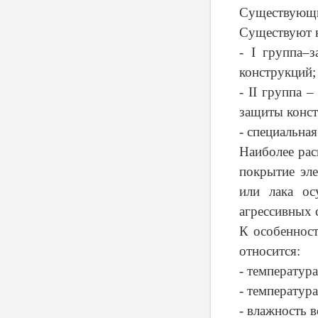
Существующи
Существуют н
- I группа–з
конструкций;
- II группа 
защиты конст
- специальная
Наиболее рас
покрытие эл
или лака ос
агрессивных с
К особеннос
относится:
- температура
- температур
- влажность в