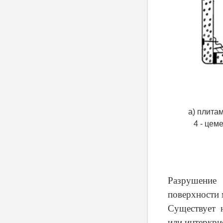
а) плитам
4 - цем
Разрушение 
поверхности 
Существует 
или интеркри