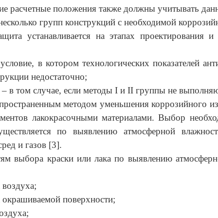
е расчетные положения также должны учитывать дан
есколько групп конструкций с необходимой коррозий
ащита устанавливается на этапах проектирования и
– условие, в котором технологических показателей ан
рукции недостаточно;
 – в том случае, если методы I и II группы не выполня
пространенным методом уменьшения коррозийного из
ементов лакокрасочными материалами. Выбор необхо
уществляется по выявлению атмосферной влажнос
ред и газов [3].
тям выбора краски или лака по выявлению атмосферн
 воздуха;
а окрашиваемой поверхности;
оздуха;