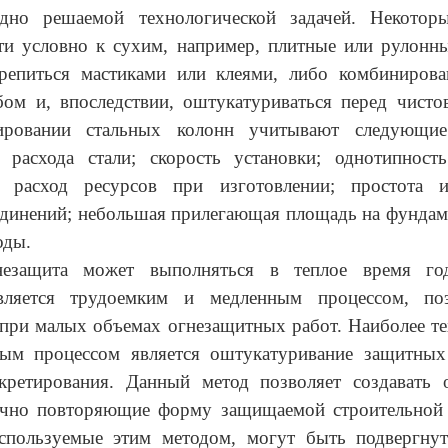
удно решаемой технологической задачей. Некотор
ти условно к сухим, например, плитные или рулонны
репиться мастиками или клеями, либо комбиниров
ом и, впоследствии, оштукатуриваться перед чисто
ировании стальных колонн учитывают следующие 
 расхода стали; скорость установки; однотипность
 расход ресурсов при изготовлении; простота 
динений; небольшая прилегающая площадь на фундам
оды.
незащита может выполняться в теплое время год
вляется трудоемким и медленным процессом, по
 при малых объемах огнезащитных работ. Наиболее т
ым процессом является оштукатуривание защитных
кретирования. Данный метод позволяет создавать 
очно повторяющие форму защищаемой строительной 
спользуемые этим методом, могут быть подвергн