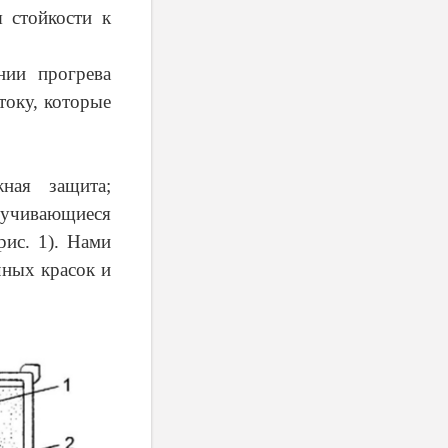
я стойкости к
нии прогрева
току, которые
ная защита;
спучивающиеся
рис. 1). Нами
чных красок и