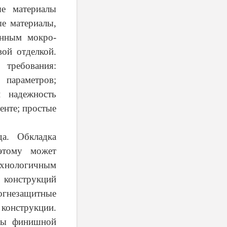
ые материалы
е материалы,
анным мокро-
вой отделкой.
требования:
 параметров;
и надежность
енте; простые
а. Обкладка
этому может
ехнологичным
 конструкций
огнезащитные
конструкции.
уты финишной