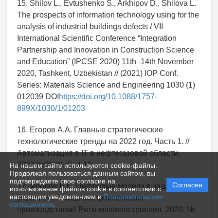
15. Shilov L., Evtushenko S., Arkhipov D., Shilova L.
The prospects of information technology using for the
analysis of industrial buildings defects / VII
International Scientific Conference “Integration
Partnership and Innovation in Construction Science
and Education” (IPCSE 2020) 11th -14th November
2020, Tashkent, Uzbekistan // (2021) IOP Conf.
Series: Materials Science and Engineering 1030 (1)
012039 DOI
https://doi.org/10.1088/1757-
899X/1030/1/01203
16. Егоров А.А. Главные стратегические
технологические тренды на 2022 год. Часть 1. //
Автоматизация в IT в нефтегазовой области.
2022.№3(49). С. 4-19.
На нашем сайте используются cookie-файлы.
Продолжая пользоваться данным сайтом, вы
подтверждаете свое согласие на
Согласен
17. Фролов Е.Б. Цифровые модели в задачах
использование файлов cookie в соответствии с
настоящим уведомлением и
Пользовательским
управления машиностроительным
соглашением
.
производством// Ритм машиностроения. 2020. №