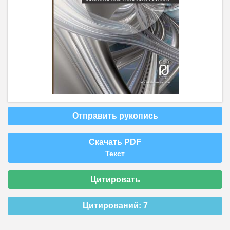
Отправить рукопись
Скачать PDF
Текст
Цитировать
Цитирований:
7