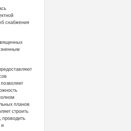
ась
ектной
жб снабжения
освященных
жизненным
 предоставляют
сов
 позволяет
можность
полном
ельных планов
ляет строить
, проводить
 и