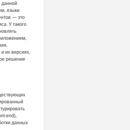
 данной
ии, языки
ентов — это
са. У такого
новлять
приложением,
вия.
и их версиях.
кое решение
уществующих
зированный
ктурировать
nt-end),
аботки данных