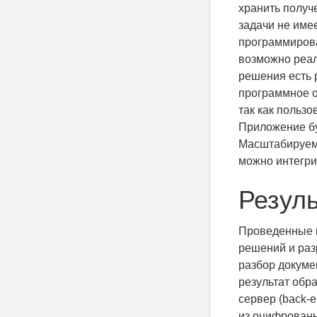
хранить полу
задачи не име
программирова
возможно реал
решения есть 
программное о
так как польз
Приложение бу
Масштабируемо
можно интегри
Резул
Проведенные 
решений и раз
разбор докуме
результат обра
сервер (back-
из оцифрованн