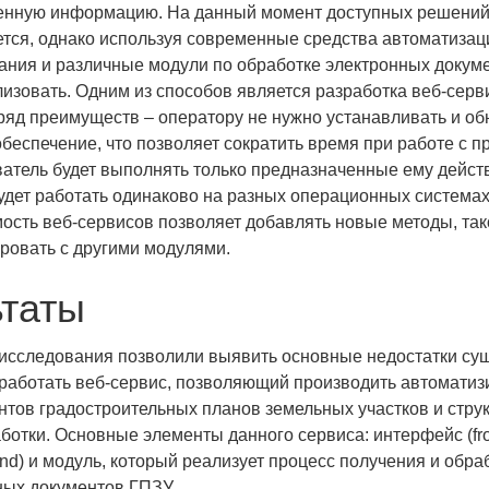
ченную информацию. На данный момент доступных решений
ется, однако используя современные средства автоматизац
ния и различные модули по обработке электронных докум
изовать. Одним из способов является разработка веб-серви
ряд преимуществ – оператору не нужно устанавливать и об
беспечение, что позволяет сократить время при работе с 
ователь будет выполнять только предназначенные ему дейст
дет работать одинаково на разных операционных системах 
сть веб-сервисов позволяет добавлять новые методы, та
ровать с другими модулями.
ьтаты
исследования позволили выявить основные недостатки с
работать веб-сервис, позволяющий производить автомати
нтов градостроительных планов земельных участков и стру
ботки. Основные элементы данного сервиса: интерфейс (fro
end) и модуль, который реализует процесс получения и обр
ых документов ГПЗУ.