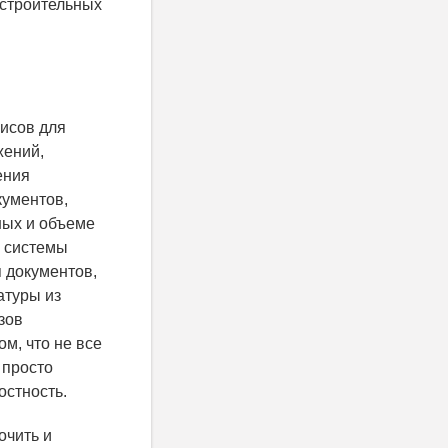
 строительных
висов для
жений,
ения
кументов,
ных и объеме
и системы
 документов,
атуры из
зов
м, что не все
 просто
лостность.
очить и