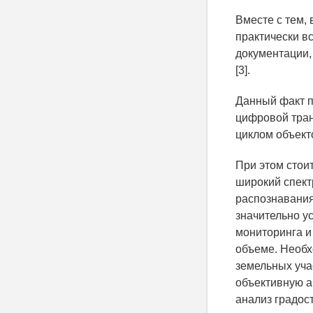
Вместе с тем,
практически в
документации,
[3].
Данный факт п
цифровой тран
циклом объект
При этом стои
широкий спект
распознавания
значительно у
мониторинга и
объеме. Необх
земельных уча
объективную а
анализ градос