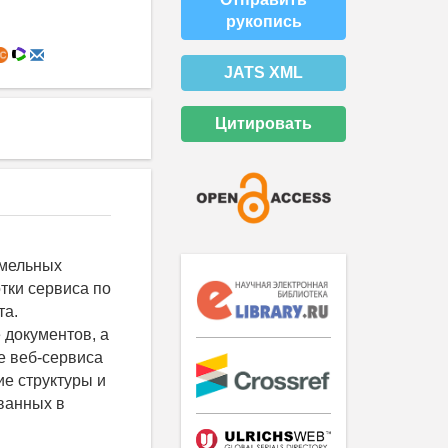
рукопись
JATS XML
Цитировать
емельных
отки сервиса по
та.
документов, а
е веб-сервиса
ие структуры и
ванных в