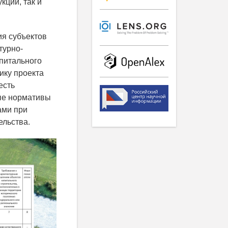
кции, так и
ия субъектов
турно-
апитального
чику проекта
есть
ые нормативы
ами при
ельства.