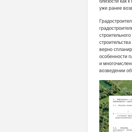
близости как к
уже ранее воз
Градостроител
градостроител
строительного
строительства 
верно спланир
особенности п
и многочислен
возведении об