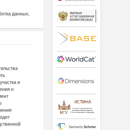
ботка данных,
тельства
еть
участка и
ения о
мент
о
чения
ходит
дственной