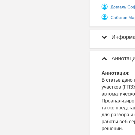
Довгаль Со
Сабитов Ма
Информац
Аннотаци
Аннотация:
В статье дано
участков (ГПЗУ
автоматическо
Проанализиров
также предста
для разбора и
работы веб-се
решении.