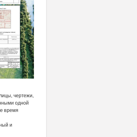
лицы, чертежи,
анными одной
ее время
ный и