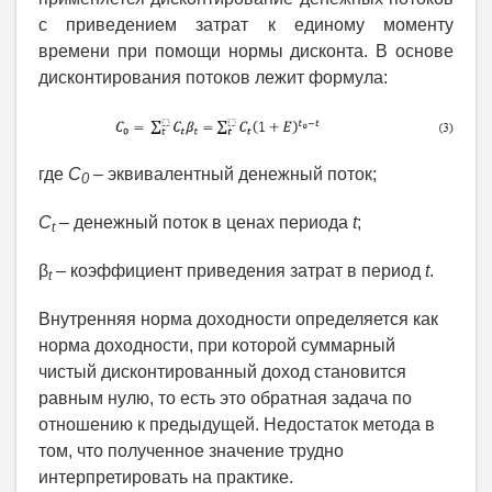
с приведением затрат к единому моменту
времени при помощи нормы дисконта. В основе
дисконтирования потоков лежит формула:
где
C
– эквивалентный денежный поток;
0
C
–
денежный поток в ценах периода
t
;
t
β
–
коэффициент приведения затрат в период
t
.
t
Внутренняя норма доходности определяется как
норма доходности, при которой суммарный
чистый дисконтированный доход становится
равным нулю, то есть это обратная задача по
отношению к предыдущей. Недостаток метода в
том, что полученное значение трудно
интерпретировать на практике.