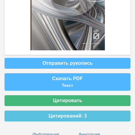
Отправить рукопись
Скачать PDF
Текст
Цитировать
Цитирований:
3
Информация
Аннотация