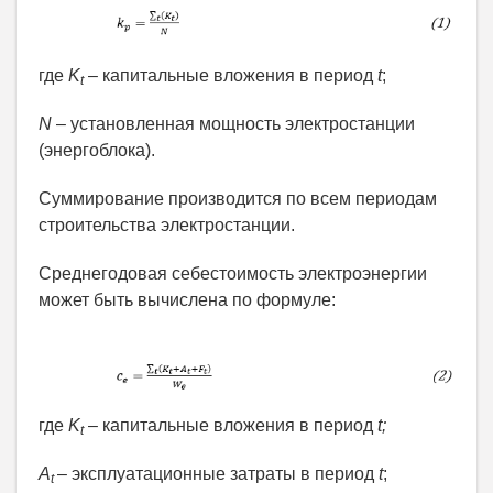
где
K
–
капитальные вложения в период
t
;
t
N
–
установленная мощность электростанции
(энергоблока).
Суммирование производится по всем периодам
строительства электростанции.
Среднегодовая себестоимость электроэнергии
может быть вычислена по формуле:
где
K
–
капитальные вложения в период
t;
t
A
–
эксплуатационные затраты в период
t
;
t