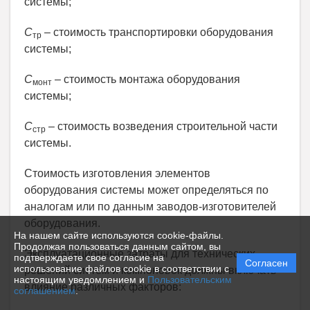
системы;
C
– стоимость транспортировки оборудования
тр
системы;
C
– стоимость монтажа оборудования
монт
системы;
C
–
стоимость возведения строительной части
стр
системы.
Стоимость изготовления элементов
оборудования системы может определяться по
аналогам или по данным заводов-изготовителей
оборудования.
На нашем сайте используются cookie-файлы.
Продолжая пользоваться данным сайтом, вы
Эксплуатационные затраты для технических
подтверждаете свое согласие на
Согласен
использование файлов cookie в соответствии с
решений систем и компоновок должны включать
настоящим уведомлением и
Пользовательским
влияние различных факторов:
соглашением
.