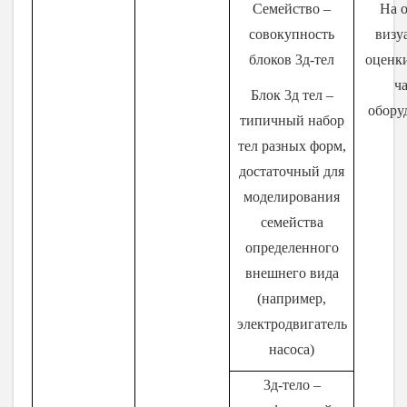
Семейство –
На 
совокупность
визу
блоков 3д-тел
оценк
ч
Блок 3д тел –
обору
типичный набор
тел разных форм,
достаточный для
моделирования
семейства
определенного
внешнего вида
(например,
электродвигатель
насоса)
3д-тело –