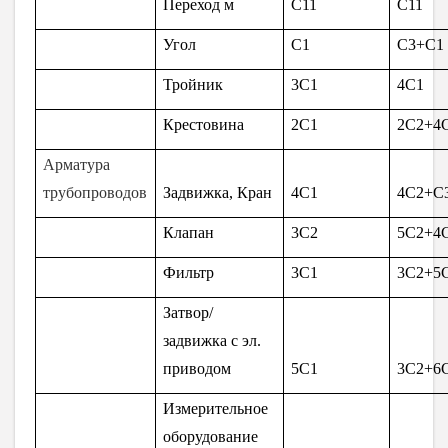
Переход м
С11
С11
Угол
С1
С3+С1
Тройник
3С1
4С1
Крестовина
2С1
2С2+4
Арматура
трубопроводов
Задвижка, Кран
4С1
4С2+С
Клапан
3С2
5С2+4
Фильтр
3С1
3С2+5
Затвор/
задвижка с эл.
приводом
5С1
3С2+6
Измерительное
оборудование