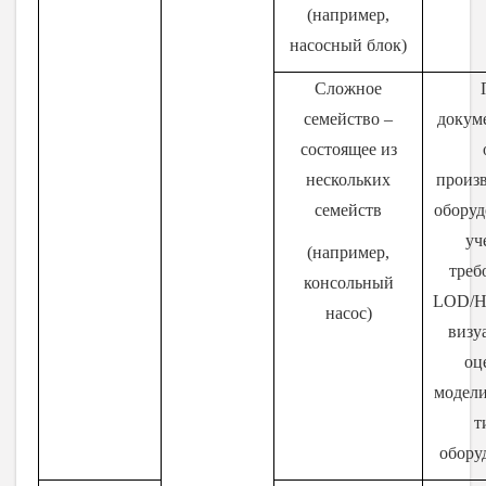
(например,
насосный блок)
Сложное
семейство –
докум
состоящее из
нескольких
произ
семейств
оборуд
уч
(например,
треб
консольный
L
OD
/Н
насос)
визу
оц
модел
т
обору