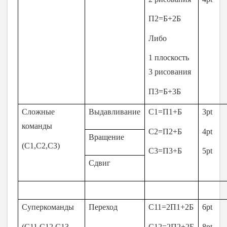
П2=Б+2Б
Либо
1 плоскость
3 рисования
П3=Б+3Б
Сложные
Выдавливание
С1=П1+Б
3
pt
команды
С2=П2+Б
4pt
Вращение
(С1,С2,С3)
С3=П3+Б
5pt
Сдвиг
Суперкоманды
Переход
С11=2П1+2Б
6pt
(С11,С12,С13
С12=2П2+2Б
8pt