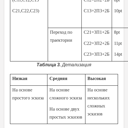
С21,С22,С23)
С13=2П3+2Б
10pt
Переход по
С21=3П1+2Б
8pt
траектории
С22=3П2+2Б
11pt
С23=3П3+2Б
14pt
Таблица 3.
Детализация
Низкая
Средняя
Высокая
На основе
На основе
На основе
простого эскиза
сложного эскиза
нескольких
сложных
На основе двух
эскизов
простых эскизов