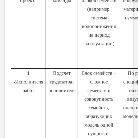
проекта
команды
блоков семейств
оборуд
(например,
матери
система
сумме
водопонижения
на период
эксплуатации)
1
Подсчет
Блок семейств –
По р
-Исполнителя
трудозатрат
сложное
специ
работ
исполнителя
семейство/
на 
совокупность
визу
семейств,
оценки
образующих
модел
модель одной
сущности.