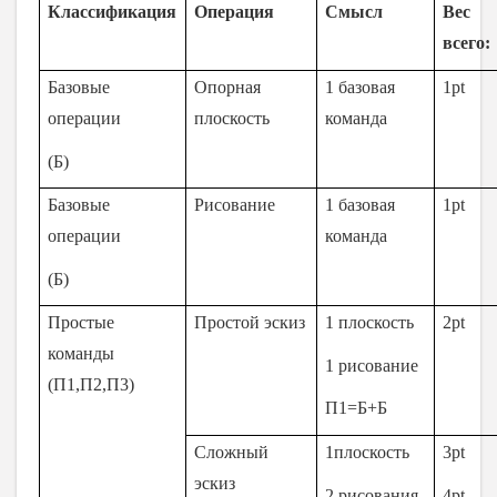
Классификация
Операция
Смысл
Вес
всего:
Базовые
Опорная
1 базовая
1
pt
операции
плоскость
команда
(Б)
Базовые
Рисование
1 базовая
1
pt
операции
команда
(Б)
Простые
Простой эскиз
1 плоскость
2pt
команды
1 рисование
(П1,П2,П3)
П1=Б+Б
Сложный
1плоскость
3pt
эскиз
2 рисования
4pt