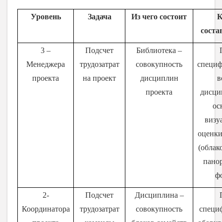
Уровень
Задача
Из чего состоит
К
соста
3 –
Подсчет
Библиотека –
Менеджера
трудозатрат
совокупность
специ
проекта
на проект
дисциплин
в
проекта
дисци
ос
визу
оценки
(облак
пано
ф
2-
Подсчет
Дисциплина –
Координатора
трудозатрат
совокупность
специ