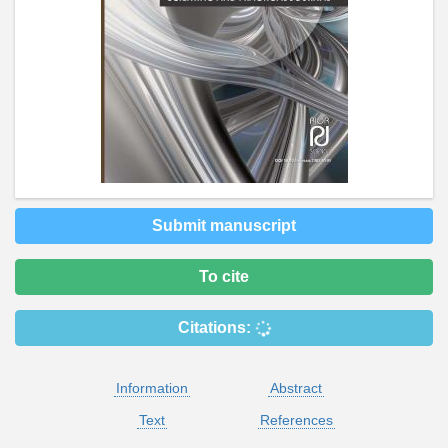
Submit manuscript
To cite
Citations:
Information
Abstract
Text
References