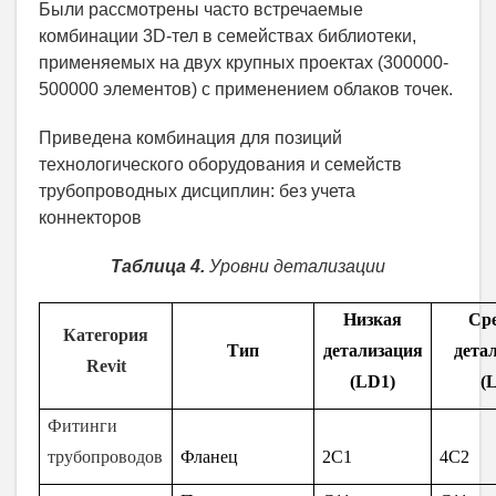
Были рассмотрены часто встречаемые
комбинации 3D-тел в семействах библиотеки,
применяемых на двух крупных проектах (300000-
500000 элементов) с применением облаков точек.
Приведена комбинация для позиций
технологического оборудования и семейств
трубопроводных дисциплин: без учета
коннекторов
Таблица 4.
Уровни детализации
Низкая
Ср
Категория
Тип
детализация
дета
Revit
(
LD1)
(
Фитинги
трубопроводов
Фланец
2C1
4C2