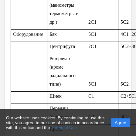
(манометры,
термометры и
др.)
2С1
5С2
Оборудование
Бак
5С1
4С1+2
Центрифуга
7С1
5C2+3
Резервуар
(кроме
радиального
типа)
5C1
5C2
Шнек
C1
C2+5C
Передача
(ременная)
C2
3C2
Our website uses cookies. By continuing to use this
site, you agree to our use of cookies in accordance
Agree
with this notice and the
Terms of Use
.
Пресс