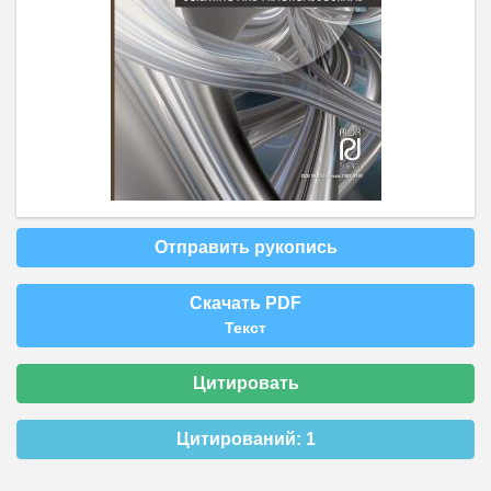
Отправить рукопись
Скачать PDF
Текст
Цитировать
Цитирований:
1