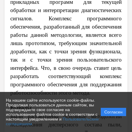
прикладных программ для текущей
обработки и интерпретации диагностических
сигналов. Комплекс программного
обеспечения, разработанный для обеспечения
работы данной методологии, является всего
лишь прототипом, требующим значительной
доработки, как с точки зрения функционала,
так и с точки зрения пользовательского
интерфейса. Что, в свою очередь ставит цель
разработать соответствующий комплекс
программного обеспечения для поддержания
работоспособности этого метода.
На нашем сайте используются cookie-файлы.
Продолжая пользоваться данным сайтом, вы
Выводы
подтверждаете свое согласие на
Согласен
использование файлов cookie в соответствии с
Были рассмотрены основные методологии
настоящим уведомлением и
Пользовательским
исследования дисперсного состава пыли,
соглашением
.