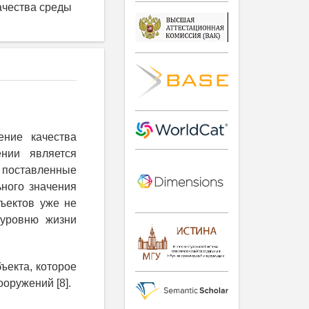
качества среды
ение качества
нии является
 поставленные
ного значения
ъектов уже не
 уровню жизни
ъекта, которое
оружений [8].