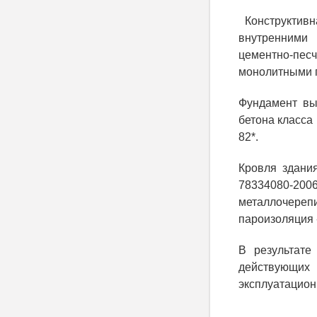
Конструктивн
внутренними 
цементно-пес
монолитными 
Фундамент вы
бетона класса 
82*.
Кровля здани
78334080-200
металлочерепи
пароизоляция 
В результате
действующих 
эксплуатацион