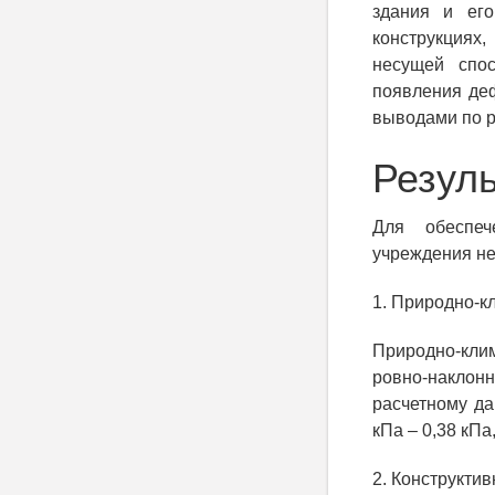
здания и его
конструкциях
несущей спос
появления деф
выводами по р
Резул
Для обеспеч
учреждения н
1. Природно-к
Природно-кли
ровно-наклон
расчетному да
кПа – 0,38 кПа
2. Конструкти