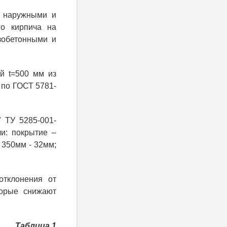
и наружными и
го кирпича на
зобетонными и
й t=500 мм из
) по ГОСТ 5781-
 ТУ 5285-001-
и: покрытие –
 350мм - 32мм;
отклонения от
торые снижают
Таблица 1