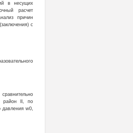
лий в несущих
рочный расчет
анализ причин
(заключения) с
зовательного
 сравнительно
 район II, по
о давления w0,