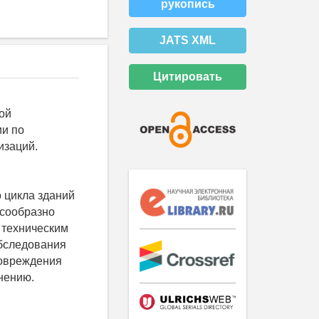
рукопись
JATS XML
Цитировать
ой
ии по
изаций.
 цикла зданий
есообразно
 техническим
обследования
повреждения
нению.