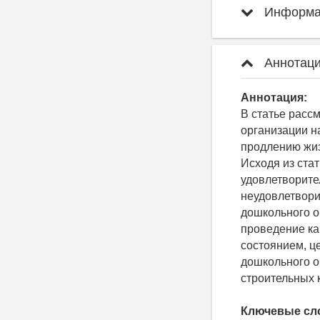
Информац
Аннотаци
Аннотация:
В статье расс
организации н
продлению жиз
Исходя из ста
удовлетворите
неудовлетвори
дошкольного о
проведение ка
состоянием, ц
дошкольного о
строительных 
Ключевые сл