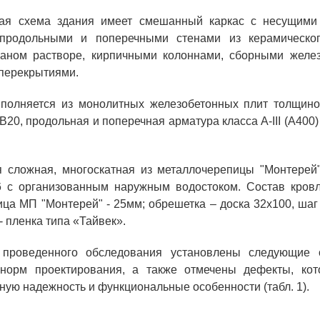
ая схема здания имеет смешанный каркас с несущим
продольными и поперечными стенами из керамическо
чаном растворе, кирпичными колоннами, сборными желе
перекрытиями.
полняется из монолитных железобетонных плит толщино
В20, продольная и поперечная арматура класса А-III (A400
я сложная, многоскатная из металлочерепицы "Монтерей"
6 с организованным наружным водостоком. Состав кровл
ца МП "Монтерей" - 25мм; обрешетка – доска 32х100, шаг
- пленка типа «Тайвек».
 проведенного обследования установлены следующие 
норм проектирования, а также отмечены дефекты, ко
ную надежность и функциональные особенности (табл. 1).