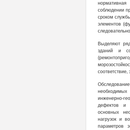
нормативная 
соблюдении пр
сроком службы
элементов (фу
следовательно 
Выделяют ряд
зданий и со
(ремонтоприг
морозостойкос
соответствие, 
Обследовани
необходимых
инженерно-ге
дефектов и 
основных нес
нагрузок и в
параметров э