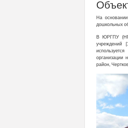
Объек
На основании
дошкольных об
В ЮРГПУ (НП
учреждений [
используетс
организации н
район, Чертко