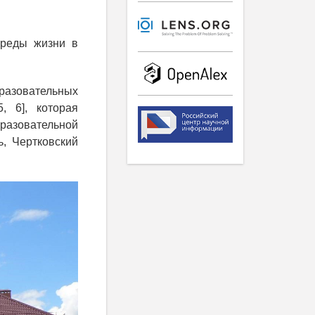
я
среды жизни в
азовательных
, 6], которая
азовательной
ь, Чертковский