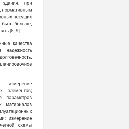
) здания, при
од нормативным
новных несущих
т быть больше,
ть [8, 9].
нные качества
я надежность
олговечность,
-планировочное
я: измерение
х элементов;
ие параметров
к материалов
плуатационных
ми; измерение
счетной схемы