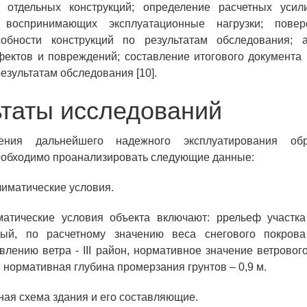
 отдельных конструкций; определение расчетных уси
, воспринимающих эксплуатационные нагрузки; пове
обности конструкций по результатам обследования; 
ектов и повреждений; составление итогового документа 
езультатам обследования [10].
ьтаты исследований
ения дальнейшего надежного эксплуатирования обра
еобходимо проанализировать следующие данные:
лиматические условия.
матические условия объекта включают: ррельеф участка
ный, по расчетному значению веса снегового покрова
влению ветра - III район, нормативное значение ветровог
, нормативная глубина промерзания грунтов – 0,9 м.
вная схема здания и его составляющие.