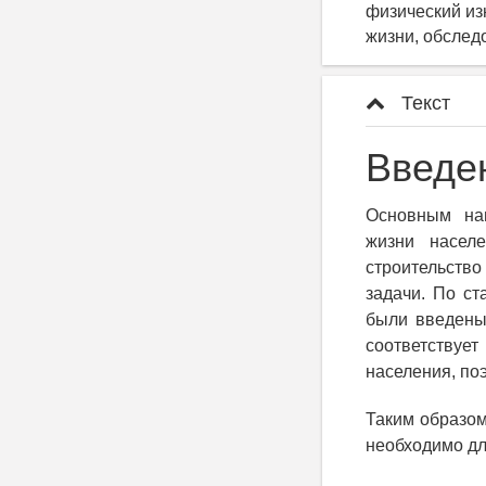
физический из
жизни, обслед
Текст
Введе
Основным нап
жизни насел
строительств
задачи. По с
были введены
соответствуе
населения, по
Таким образом
необходимо дл