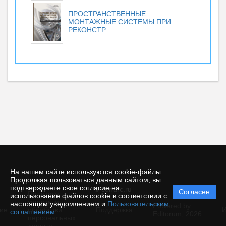
ПРОСТРАНСТВЕННЫЕ
МОНТАЖНЫЕ СИСТЕМЫ ПРИ
РЕКОНСТР...
На нашем сайте используются cookie-файлы.
Продолжая пользоваться данным сайтом, вы
подтверждаете свое согласие на
© conarc.ru
Согласен
Политика
использование файлов cookie в соответствии с
защиты и
настоящим уведомлением и
Пользовательским
Powered by
ие
обработки
Поддержка
И
соглашением
.
Editorum,
2026
персональных