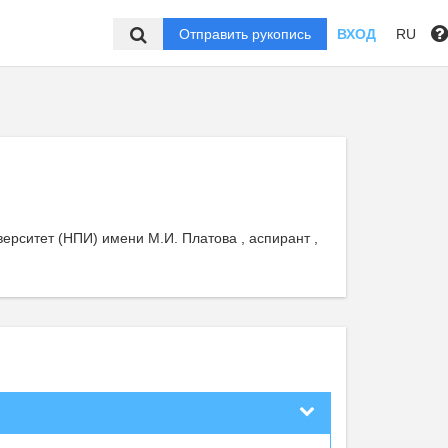
Отправить рукопись
ВХОД
RU
рситет (НПИ) имени М.И. Платова , аспирант ,