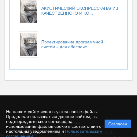
АКУСТИЧЕСКИЙ ЭКСПРЕСС-АНАЛИЗ
КАЧЕСТВЕННОГО И КО...
Проектирование программной
системы для обеспече...
На нашем сайте используются cookie-файлы.
Продолжая пользоваться данным сайтом, вы
подтверждаете свое согласие на
© conarc.ru
Согласен
Политика
использование файлов cookie в соответствии с
защиты и
настоящим уведомлением и
Пользовательским
Powered by
ие
обработки
Поддержка
И
соглашением
.