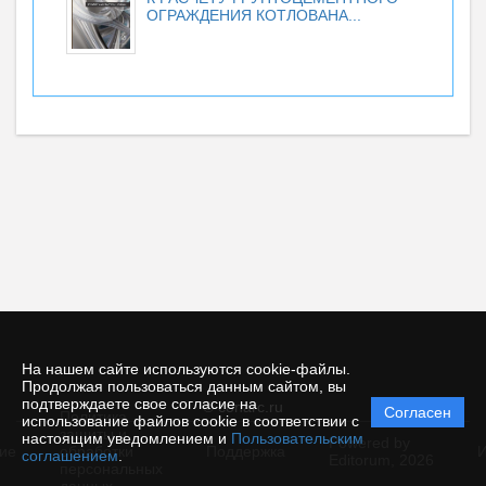
ОГРАЖДЕНИЯ КОТЛОВАНА...
На нашем сайте используются cookie-файлы.
Продолжая пользоваться данным сайтом, вы
подтверждаете свое согласие на
© conarc.ru
Согласен
Политика
использование файлов cookie в соответствии с
защиты и
настоящим уведомлением и
Пользовательским
Powered by
ие
обработки
Поддержка
И
соглашением
.
Editorum,
2026
персональных